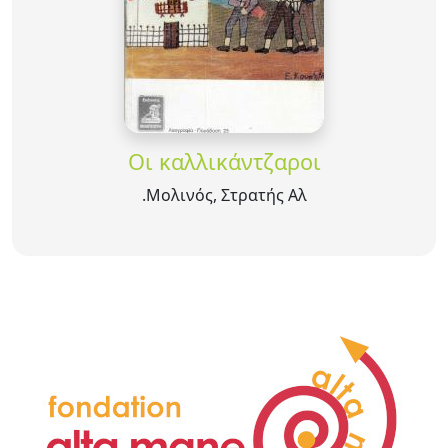
Οι καλλικάντζαροι
Μολινός, Στρατής Αλ.